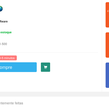
 estoque
1-500
3-5 minutos
ompre
ntemente feitas