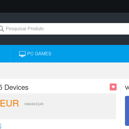
PC GAMES
5 Devices
V
EUR
199.00
EUR