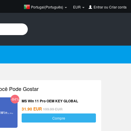
Portugal(Português)
EUR
Entrar
ou
Criar conta
ocê Pode Gostar
-84%
MS Win 11 Pro OEM KEY GLOBAL
31.90
EUR
199.99
EUR
Compre