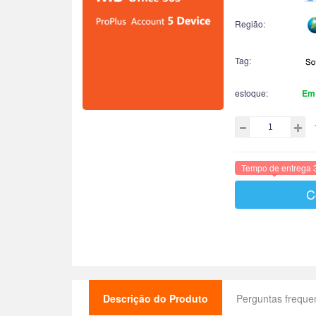
Região:
Tag:
estoque:
Em
Tempo de entrega 
C
Descrição do Produto
Perguntas freque