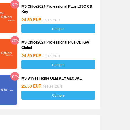
-37%
MS Office2024 Professional PLus LTSC CD
Key
24.50
EUR
38.78
EUR
Compre
-38%
MS Office2024 Professional Plus CD Key
Global
24.50
EUR
39.78
EUR
Compre
-87%
MS Win 11 Home OEM KEY GLOBAL
25.50
EUR
199.99
EUR
Compre